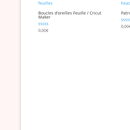
Boucles d’oreilles Feuille / Cricut
Patr
Maker
Note
0,00
5.00
Note
0,00
€
sur 5
4.50
sur 5