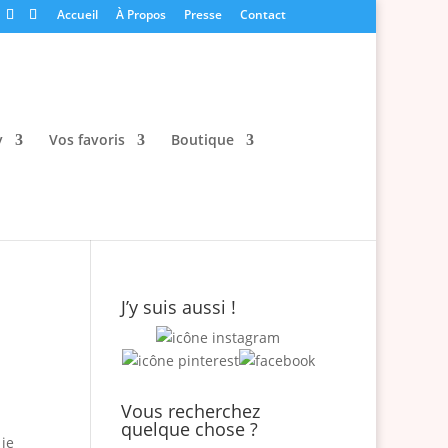
Accueil
À Propos
Presse
Contact
y
Vos favoris
Boutique
J’y suis aussi !
Vous recherchez
quelque chose ?
 je