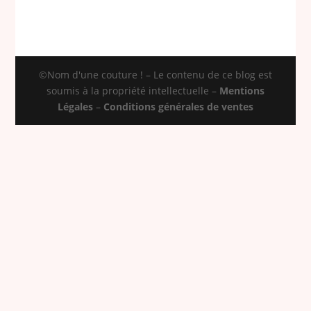
©Nom d'une couture ! – Le contenu de ce blog est
soumis à la propriété intellectuelle –
Mentions
Légales
–
Conditions générales de ventes