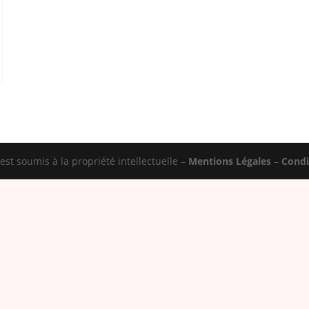
st soumis à la propriété intellectuelle –
Mentions Légales
–
Condi