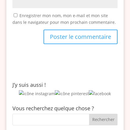
e
)
f
Enregistrer mon nom, mon e-mail et mon site
a
dans le navigateur pour mon prochain commentaire.
u
t
p
a
s
d
e
p
J’y suis aussi !
o
i
n
Vous recherchez quelque chose ?
t
s
d