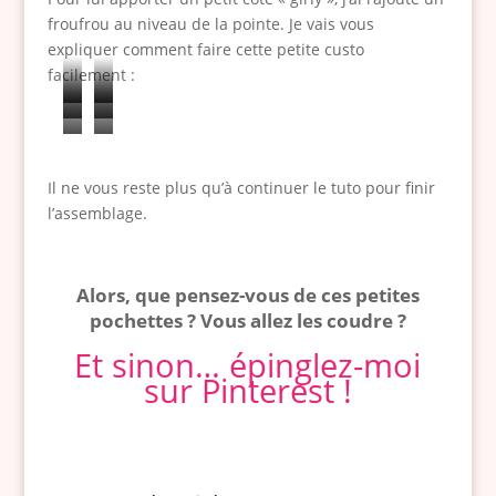
n
froufrou au niveau de la pointe. Je vais vous
o
t
expliquer comment faire cette petite custo
c
facilement :
h
C
P
et
A
M
o
l
E
A
te
j
e
u
i
l
j
u
t
Il ne vous reste plus qu’à continuer le tuto pour finir
p
e
l
u
s
t
l’assemblage.
e
z
e
s
t
e
z
-
v
t
e
z
u
l
a
e
Alors, que pensez-vous de ces petites
z
l
n
a
f
z
pochettes ? Vous allez les coudre ?
à
a
e
e
r
-
Et sinon… épinglez-moi
l
t
b
n
o
l
sur Pinterest !
a
e
a
2
n
e
l
n
n
,
c
p
o
s
d
e
e
u
n
i
e
n
r
i