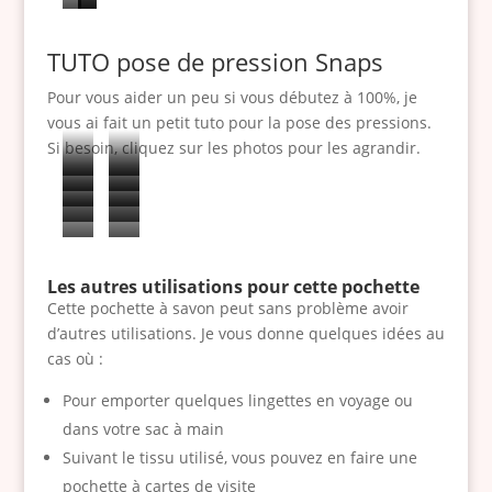
S
R
R
u
e
e
TUTO pose de pression Snaps
r
n
n
Pour vous aider un peu si vous débutez à 100%, je
p
d
d
vous ai fait un petit tuto pour la pose des pressions.
i
u
u
Si besoin, cliquez sur les photos pour les agrandir.
q
s
s
M
In
u
u
u
R
Aj
ar
s
Pi
L
r
r
r
e
o
F
Pl
q
ér
n
a
e
Pi
l
l
T
n
u
er
a
u
e
c
p
e
n
’
’
a
d
te
Les autres utilisations pour cette pochette
m
c
e
z
e
re
n
c
e
i
d
Cette pochette à savon peut sans problème avoir
u
r
e
e
z
la
z
m
c
e
x
n
a
d’autres utilisations. Je vous donne quelques idées au
c
l’
z
z
l’
p
f
iè
cas où :
o
z
t
t
m
ô
a
la
la
e
ar
o
re
u
f
é
é
!
té
u
Pour emporter quelques lingettes en voyage ou
p
p
m
ti
rt
p
r
o
r
r
in
tr
dans votre sac à main
o
re
pl
e
!
ar
s
rt
i
i
té
e
Suivant le tissu utilisé, vous pouvez en faire une
c
ss
a
p
ti
!
e
e
ri
p
pochette à cartes de visite
h
io