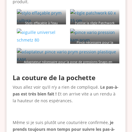
produit.
Stylo effaçable à l’eau
J’utilise la règle Patchwork
pour dessiner et/ou couper
des formes géométriques
Pince nécessaire pour la
pose de pression
Adaptateur nécessaire pour la pose de pressions Snaps en
plastiques
La couture de la pochette
Vous allez voir qu’il n’y a rien de compliqué.
Le pas-à-
pas est très bien fait !
Et on arrive vite a un rendu à
la hauteur de nos espérances.
Même si je suis plutôt une couturière confirmée,
je
prends toujours mon temps pour suivre les pas-à-