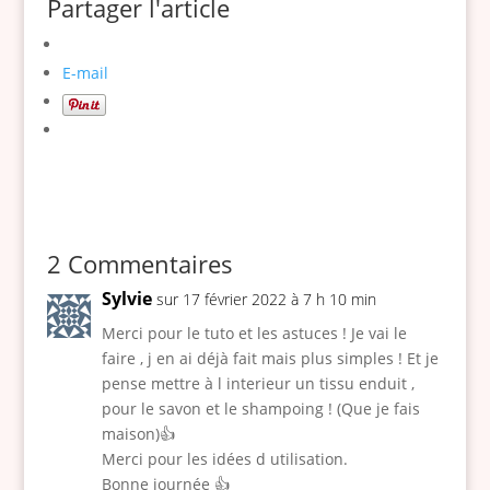
Partager l'article
g
o
d
v
t
s
u
n
e
e
o
c
e
d
E-mail
t
r
u
o
u
e
i
s
t
u
r
v
s
c
e
s
v
o
s
o
s
e
o
t
u
n
e
z
u
r
d
t
u
-
l
e
e
r
l
l
2 Commentaires
u
m
4
e
e
e
e
a
Sylvie
sur 17 février 2022 à 7 h 10 min
8
e
v
s
t
c
c
n
o
u
Merci pour le tuto et les astuces ! Je vai le
m
h
faire , j en ai déjà fait mais plus simples ! Et je
m
v
t
r
a
i
pense mettre à l interieur un tissu enduit ,
x
e
r
l
r
n
pour le savon et le shampoing ! (Que je fais
4
r
e
’
q
e
maison)👍
c
s
t
u
Merci pour les idées d utilisation.
u
a
m
i
n
Bonne journée 👍
e
u