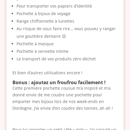
c
oi
e
u
u
e
ar
Pour transporter vos papiers d’identité
et
n
e
t
e
r
r
u
ti
Pochette à bijoux de voyage
te
et
m
u
st
r
e
Range chiffonnette à lunettes
et
m
e
e
p
d
d
Au risque de vous faire rire… vous pouvez y ranger
v
ar
n
s
o
e
e
une gouttière dentaire 😉
ér
q
t
u
s
la
la
Pochette à masque
ifi
u
r
é
p
p
Pochette à serviette intime
er
e
l’
e
o
re
Le transport de vos produits zéro déchet
la
z
e
!
c
ss
s
l’
xt
Et bien d’autres utilisations encore !
h
io
y
e
ér
et
n
m
m
Bonus : ajoutez un froufrou facilement !
ie
Cette première pochette cousue m’a inspiré et m’a
te
ét
pl
u
donné envie de me coudre une pochette pour
ri
a
r
emporter mes bijoux lors de nos week-ends en
e
c
d
Dordogne. J’ai envie d’en coudre des tonnes, ah ah !
e
e
m
la
e
Pour lui apporter un petit côté « girly », j’ai rajouté un
p