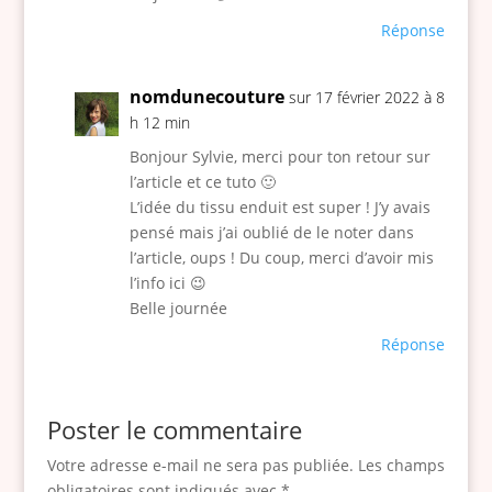
(
s
e
z
m
Réponse
i
s
d
l
a
c
u
e
e
x
nomdunecouture
i
sur 17 février 2022 à 8
!
s
m
i
h 12 min
j
p
i
m
’
i
Bonjour Sylvie, merci pour ton retour sur
l
u
l’article et ce tuto 🙂
a
è
i
m
L’idée du tissu enduit est super ! J’y avais
i
c
e
e
pensé mais j’ai oublié de le noter dans
p
e
u
t
l’article, oups ! Du coup, merci d’avoir mis
l
s
l’info ici 😉
l
i
Belle journée
a
e
l
Réponse
z
o
m
n
o
Poster le commentaire
g
n
u
Votre adresse e-mail ne sera pas publiée.
Les champs
t
e
obligatoires sont indiqués avec
*