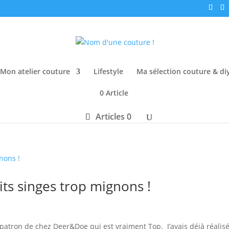
Mon atelier couture
Lifestyle
Ma sélection couture & di
0 Article
Articles 0
its singes trop mignons !
 patron de chez Deer&Doe qui est vraiment Top. J’avais déjà réalis