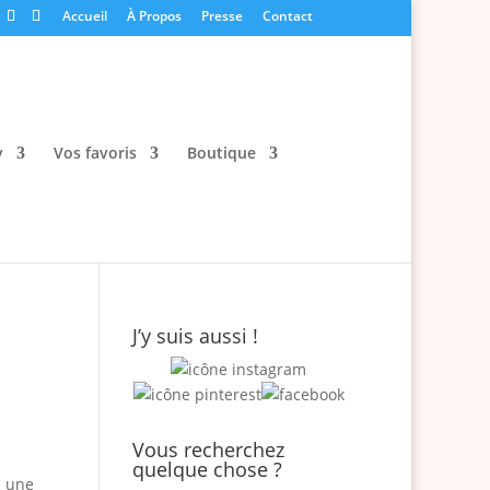
Accueil
À Propos
Presse
Contact
y
Vos favoris
Boutique
J’y suis aussi !
Vous recherchez
quelque chose ?
é une