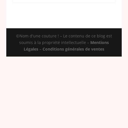
©Nom d'une couture ! – Le contenu de ce blog est
soumis à la propriété intellectuelle –
Mentions
Légales
–
Conditions générales de ventes