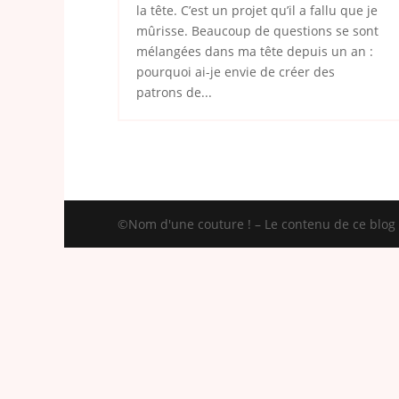
la tête. C’est un projet qu’il a fallu que je
mûrisse. Beaucoup de questions se sont
mélangées dans ma tête depuis un an :
pourquoi ai-je envie de créer des
patrons de...
©Nom d'une couture ! – Le contenu de ce blog e