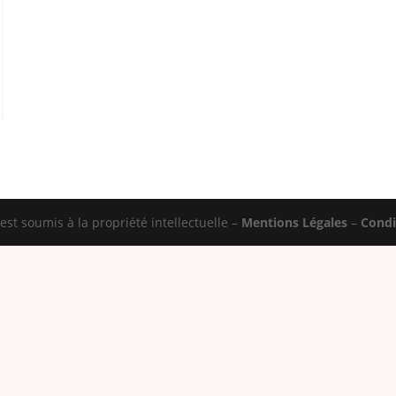
st soumis à la propriété intellectuelle –
Mentions Légales
–
Condi