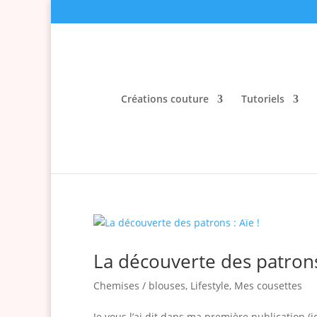
Créations couture
Tutoriels
La découverte des patrons 
Chemises / blouses
,
Lifestyle
,
Mes cousettes
Je vous l’ai dit dans ma première publication (ic