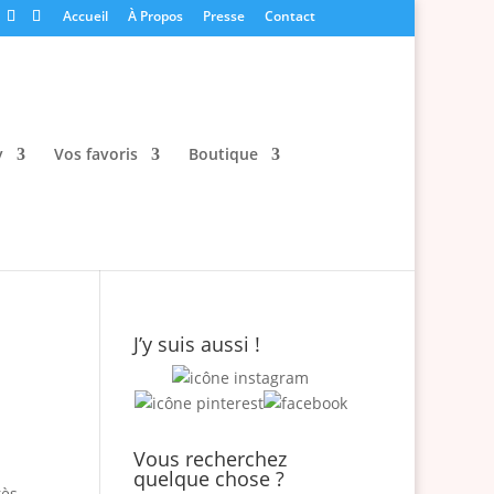
Accueil
À Propos
Presse
Contact
y
Vos favoris
Boutique
J’y suis aussi !
Vous recherchez
quelque chose ?
rès