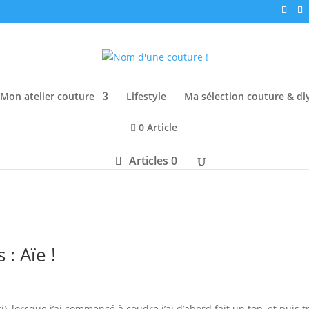
Mon atelier couture
Lifestyle
Ma sélection couture & di
0 Article
Articles 0
: Aïe !
i), lorsque j’ai commencé à coudre j’ai d’abord fait un top, et puis t