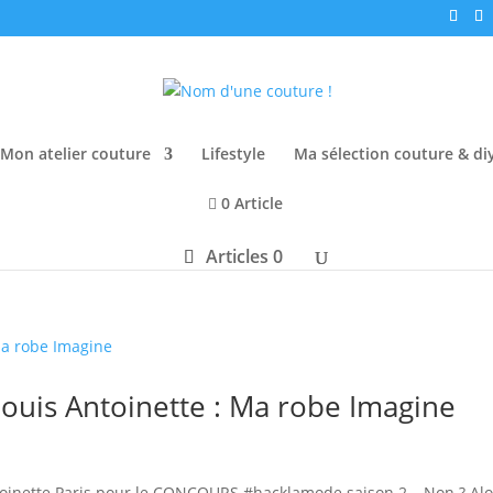
Mon atelier couture
Lifestyle
Ma sélection couture & di
0 Article
Articles 0
is Antoinette : Ma robe Imagine
ntoinette Paris pour le CONCOURS #hacklamode saison 2… Non ? Alo