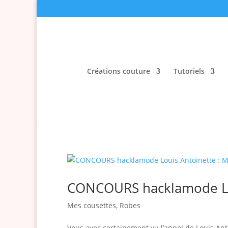
Créations couture
Tutoriels
CONCOURS hacklamode Lou
Mes cousettes
,
Robes
Vous avec certainement vu l’appel de Louis A