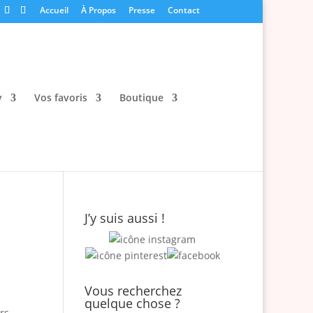
Accueil
À Propos
Presse
Contact
y
Vos favoris
Boutique
J’y suis aussi !
Vous recherchez
quelque chose ?
rs